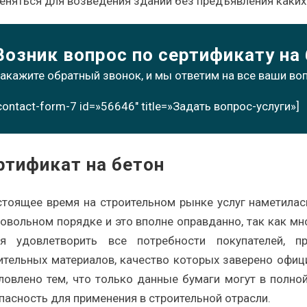
еняться для возведения зданий без предъявления каки
Возник вопрос по сертификату на
акажите обратный звонок, и мы ответим на все ваши во
contact-form-7 id=»56646″ title=»Задать вопрос-услуги»]
ртификат на бетон
стоящее время на строительном рынке услуг наметилас
овольном порядке и это вполне оправданно, так как мн
я удовлетворить все потребности покупателей, п
ительных материалов, качество которых заверено офи
ловлено тем, что только данные бумаги могут в полно
пасность для применения в строительной отрасли.