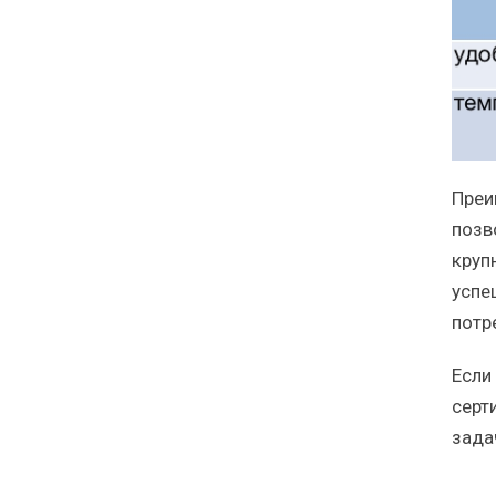
Преи
позв
круп
успе
потр
Если
серт
зада