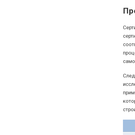
Пр
Серт
серт
соот
проц
само
След
иссл
прим
кот
стро