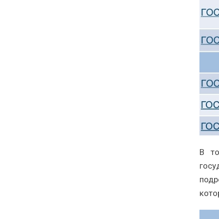
В то
госу
подр
кото