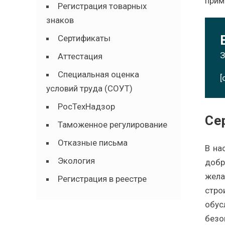
прим
Регистрация товарных
знаков
Сертификаты
З
Аттестация
Специальная оценка
[
условий труда (СОУТ)
РосТехНадзор
Се
Таможенное регулирование
Отказные письма
В на
Экология
добр
жела
Регистрация в реестре
стро
обус
безо