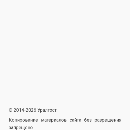
Сертификаты
Аттестация
Специальная оценка условий труда (СОУТ)
РосТехНадзор
Таможенное регулирование
Отказные письма
Экология
Регистрация в реестре
© 2014-
2026 Уралгост.
Копирование материалов сайта без разрешения
запрещено.